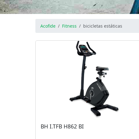
Acofide
Fitness
bicicletas estáticas
BH I.TFB H862 BI