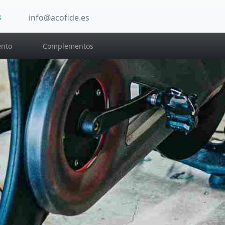
3
info@acofide.es
nto
Complementos