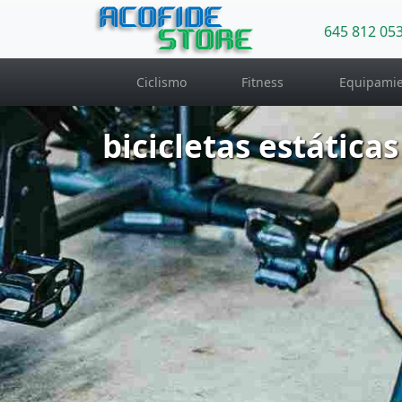
ACOFIDE
645 812 05
STORE
Ciclismo
Fitness
Equipamie
bicicletas estáticas