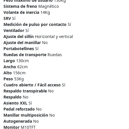
Peso máximo de usuario
130Kg
Sistema de freno
Magnético
Volante de inercia
14Kg
SRV
Sí
Medición de pulso por contacto
Sí
Ventilador
Sí
Ajuste del sillín
Horizontal y vertical
Ajuste del manillar
No
Portabotellines
Sí
Ruedas de transporte
Ruedas
Largo
130cm
Ancho
62cm
Alto
156cm
Peso
53Kg
Cuadro abierto / Fácil acceso
Sí
Respaldo transpirable
No
Respaldo
No
Asiento XXL
Sí
Pedal reforzado
No
Manillar multiposición
No
Autogenerada
No
Monitor
M10TFT