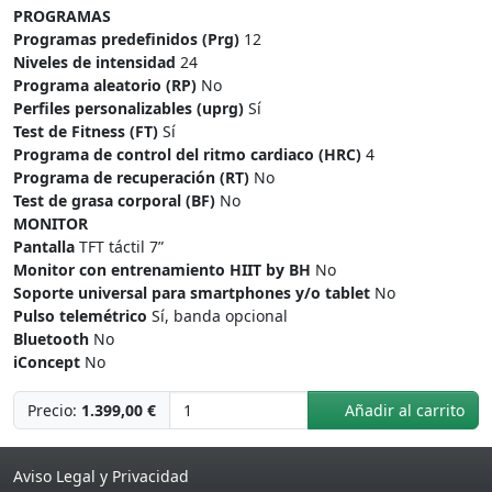
PROGRAMAS
Programas predefinidos (Prg)
12
Niveles de intensidad
24
Programa aleatorio (RP)
No
Perfiles personalizables (uprg)
Sí
Test de Fitness (FT)
Sí
Programa de control del ritmo cardiaco (HRC)
4
Programa de recuperación (RT)
No
Test de grasa corporal (BF)
No
MONITOR
Pantalla
TFT táctil 7”
Monitor con entrenamiento HIIT by BH
No
Soporte universal para smartphones y/o tablet
No
Pulso telemétrico
Sí, banda opcional
Bluetooth
No
iConcept
No
Precio:
1.399,00 €
Añadir al carrito
Aviso Legal y Privacidad