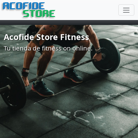
ACOFIDE
STORE
Acofide Store Fitness
Tu tienda de fitness on online.