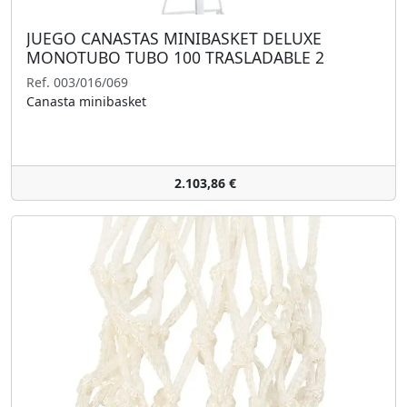
JUEGO CANASTAS MINIBASKET DELUXE
MONOTUBO TUBO 100 TRASLADABLE 2
RUEDAS CON CARRO (SIN TABLERO, ARO)
Ref. 003/016/069
Canasta minibasket
2.103,86 €