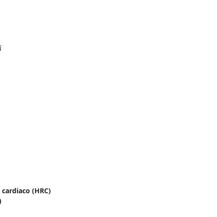
í
 cardiaco (HRC)
)