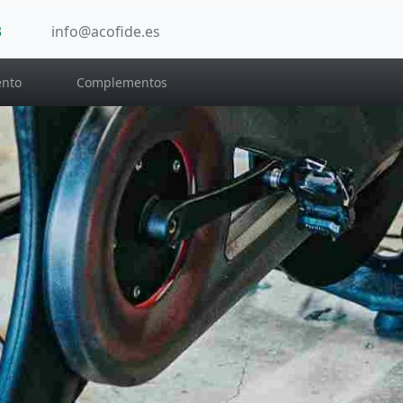
3
info@acofide.es
nto
Complementos