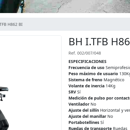
.TFB H862 BI
BH I.TFB H86
Ref. 002/007/048
ESPECIFICACIONES
Frecuencia de uso
Semiprofesi
Peso máximo de usuario
130K
Sistema de freno
Magnético
Volante de inercia
14Kg
SRV
Sí
Medición de pulso por contact
Ventilador
No
Ajuste del sillín
Horizontal y ver
Ajuste del manillar
No
Portabotellines
Sí
Ruedas de transporte
Ruedas