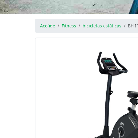
Acofide
Fitness
bicicletas estáticas
BH I