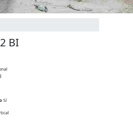
2 BI
onal
g
o
Sí
tical