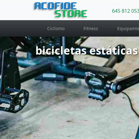
ACOFIDE
645 812 05
STORE
Ciclismo
Fitness
Equipamie
bicicletas estáticas