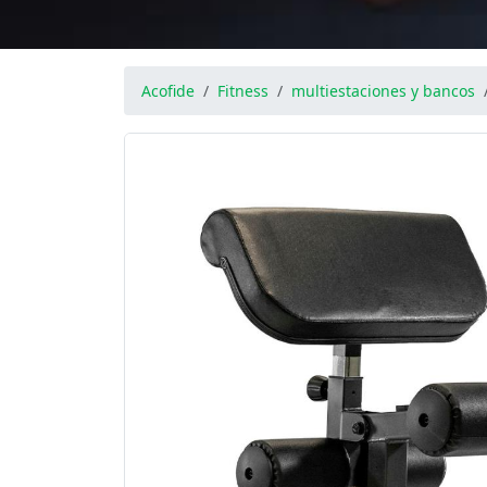
Acofide
Fitness
multiestaciones y bancos