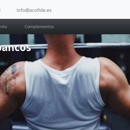
3
info@acofide.es
nto
Complementos
bancos