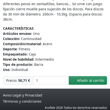
diferentes pesos en sentadillas, bancos... Se sirve con juego
fijación cierre muelle para sujeción de los discos. Para discos
de 30 mm de diámetro. 200cm - 10,5kg. Espacio para discos:
38cm.
CARACTERÍSTICAS
Artículos envase:
Uno
Colección:
Continuidad
Composición/material:
Acero
Deporte:
Fitness
Empaquetado:
Caja
Nivel de habilidad:
Intermedio
Tipo de producto:
Barra
Uso:
Individual
Precio:
50,71 €
Añadir al carrito
Aviso Legal y Privacidad
Términos y condiciones
Acofide 2026 Todos los derechos reservados