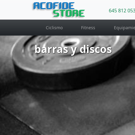
ACOFIDE
645 812 05
STORE
Ciclismo
Fitness
Equipamie
barras y discos