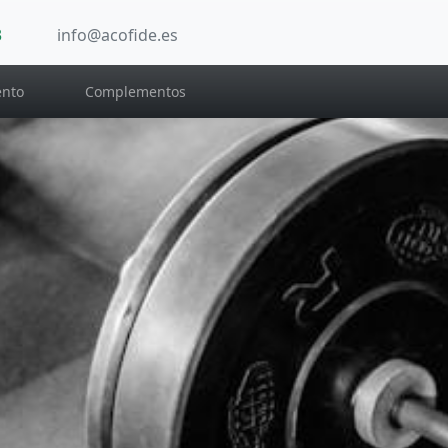
3
info@acofide.es
nto
Complementos