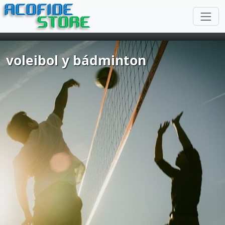
ACOFIDE
STORE
voleibol y bádminton