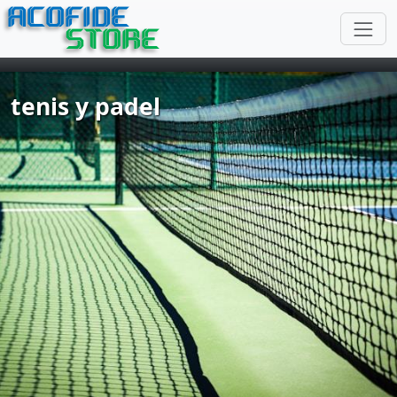
ACOFIDE
STORE
tenis y padel