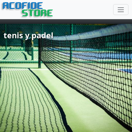
ACOFIDE
STORE
tenis y padel