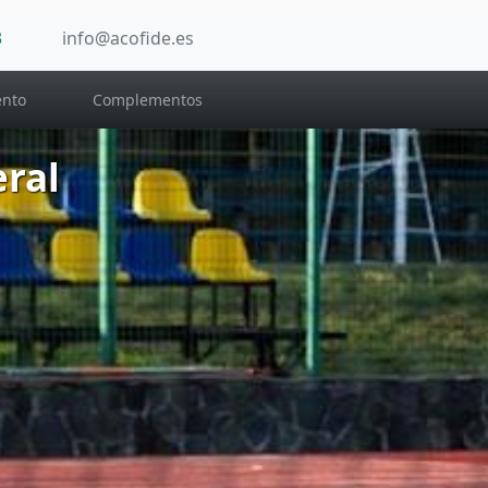
3
info@acofide.es
nto
Complementos
ral