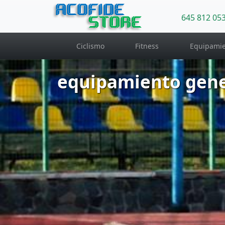
ACOFIDE
645 812 05
STORE
Ciclismo
Fitness
Equipamie
equipamiento gene