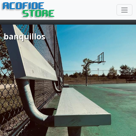
ACOFIDE
STORE
banquillos