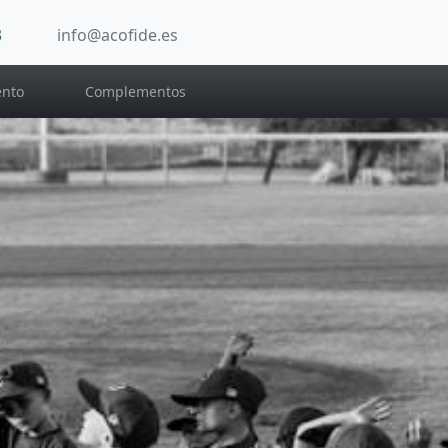
3
info@acofide.es
nto
Complementos