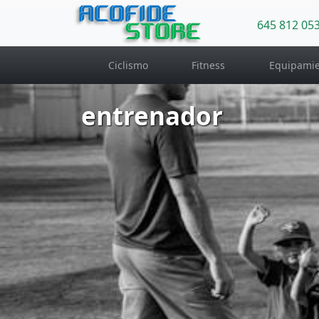
ACOFIDE
645 812 05
STORE
Ciclismo
Fitness
Equipamie
entrenador